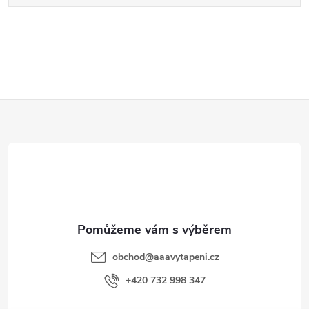
Z
á
p
a
t
obchod
@
aaavytapeni.cz
í
+420 732 998 347