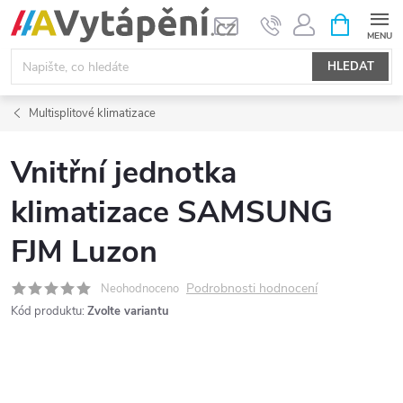
Přejít
NÁKUPNÍ
KOŠÍK
na
obsah
HLEDAT
Multisplitové klimatizace
Vnitřní jednotka
klimatizace SAMSUNG
FJM Luzon
Podrobnosti hodnocení
Neohodnoceno
Kód produktu:
Zvolte variantu