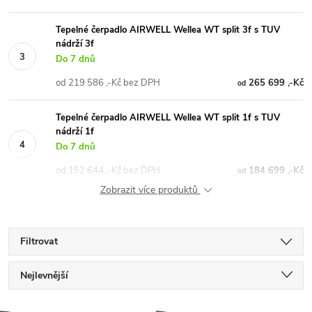
Tepelné čerpadlo AIRWELL Wellea WT split 3f s TUV
nádrží 3f
Do 7 dnů
od 219 586 ,-Kč bez DPH
265 699 ,-Kč
od
Tepelné čerpadlo AIRWELL Wellea WT split 1f s TUV
nádrží 1f
Do 7 dnů
od 152 644 ,-Kč bez DPH
184 699 ,-Kč
od
Zobrazit více produktů
Filtrovat
Ř
Nejlevnější
Nejdražší