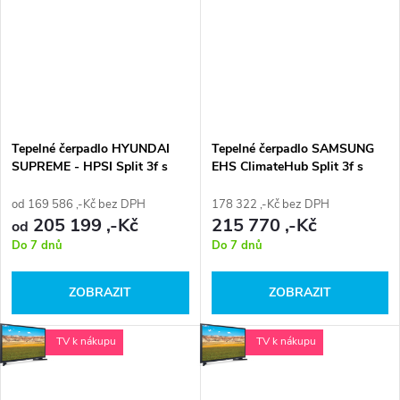
Tepelné čerpadlo HYUNDAI
Tepelné čerpadlo SAMSUNG
SUPREME - HPSI Split 3f s
EHS ClimateHub Split 3f s
nástěnnou vnitřní jednotkou 3f
integrovaným zásobníkem
TUV 3f a kabelovým
od 169 586 ,-Kč bez DPH
178 322 ,-Kč bez DPH
ovladačem
205 199 ,-Kč
215 770 ,-Kč
od
Do 7 dnů
Do 7 dnů
ZOBRAZIT
ZOBRAZIT
TV k nákupu
TV k nákupu