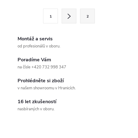
l
S
1
2
t
á
r
d
á
Montáž a servis
a
n
od profesionálů v oboru.
k
c
Poradíme Vám
o
na čísle +420 732 998 347
í
v
á
Prohlédněte si zboží
p
v našem showroomu v Hranicích.
n
r
í
16 let zkušeností
v
nasbíraných v oboru.
k
y