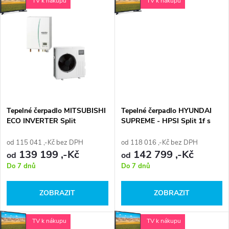
u
TV k nákupu
TV k nákupu
u
k
k
t
t
ů
ů
Tepelné čerpadlo MITSUBISHI
Tepelné čerpadlo HYUNDAI
ECO INVERTER Split
SUPREME - HPSI Split 1f s
nástěnnou vnitřní jednotkou 1f
od 115 041 ,-Kč bez DPH
od 118 016 ,-Kč bez DPH
139 199 ,-Kč
142 799 ,-Kč
od
od
Do 7 dnů
Do 7 dnů
ZOBRAZIT
ZOBRAZIT
TV k nákupu
TV k nákupu