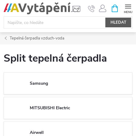
Přejít
NÁKUPNÍ
KOŠÍK
na
obsah
HLEDAT
Tepelná čerpadla vzduch-voda
Split tepelná čerpadla
Samsung
MITSUBISHI Electric
Airwell