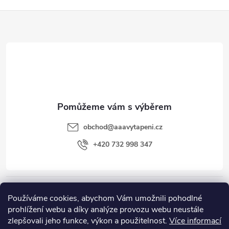
v
Z
ý
á
p
p
i
a
s
u
t
obchod
@
aaavytapeni.cz
í
+420 732 998 347
Zákaznický servis
Používáme cookies, abychom Vám umožnili pohodlné
prohlížení webu a díky analýze provozu webu neustále
zlepšovali jeho funkce, výkon a použitelnost.
Více informací