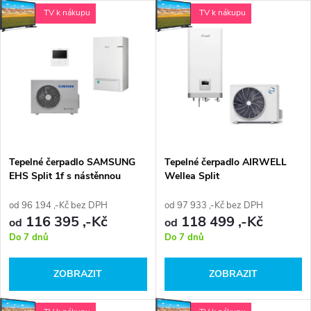
a
V
TV k nákupu
TV k nákupu
Nejprodávanější
z
ý
Abecedně
e
p
n
i
í
s
p
Tepelné čerpadlo SAMSUNG
Tepelné čerpadlo AIRWELL
EHS Split 1f s nástěnnou
Wellea Split
p
hydro jednotkou 1f a
r
kabelovým ovladačem
od 96 194 ,-Kč bez DPH
od 97 933 ,-Kč bez DPH
r
116 395 ,-Kč
118 499 ,-Kč
od
od
o
Do 7 dnů
Do 7 dnů
o
d
ZOBRAZIT
ZOBRAZIT
d