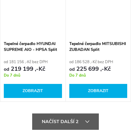
Tepelné čerpadlo HYUNDAI
Tepelné čerpadlo MITSUBISHI
SUPREME AIO - HPSA Split
ZUBADAN Split
1f split s nádrží TUV 1f
od 181 156 ,-Kč bez DPH
od 186 528 ,-Kč bez DPH
219 199 ,-Kč
225 699 ,-Kč
od
od
Do 7 dnů
Do 7 dnů
ZOBRAZIT
ZOBRAZIT
O
NAČÍST DALŠÍ 2
v