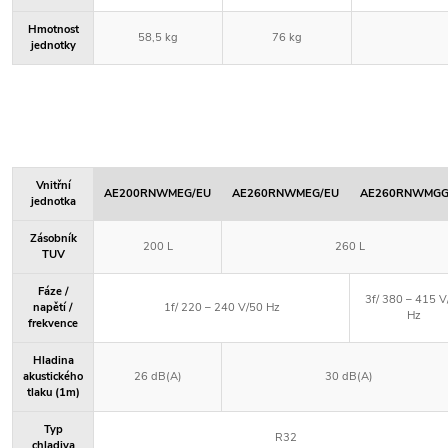
Hmotnost
58,5 kg
76 kg
jednotky
Vnitřní
AE200RNWMEG/EU
AE260RNWMEG/EU
AE260RNWMGG
jednotka
Zásobník
200 L
260 L
TUV
Fáze /
3f/ 380 – 415 V
napětí /
1f/ 220 – 240 V/50 Hz
Hz
frekvence
Hladina
akustického
26 dB(A)
30 dB(A)
tlaku (1m)
Typ
R32
chladiva