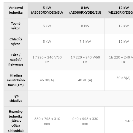
Venkovní
5 kW
8 kW
12 kW
jednotka
(AE050RXYDEG/EU)
(AE080RXYDEG/EU)
(AE120RXYDEG
Topný
5 kW
8 kW
12 kW
výkon
Chladící
5 kW
7,5 kW
12 kW
výkon
Fáze /
1f/ 220 – 240 V/50
1f/ 220 – 240 V/50
1f/ 220 – 240 
napětí /
Hz
Hz
Hz
frekvence
Hladina
50 dB(A)
akustického
45 dB(A)
48 dB(A)
tlaku (1m)
Typ
chladiva
Rozměry
jednotky
880 x 798 x 310
940 x 998 x 330
(šířka x
940 
mm
mm
výška
x hloubka)