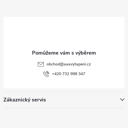
Z
á
p
a
t
obchod
@
aaavytapeni.cz
í
+420 732 998 347
Zákaznický servis