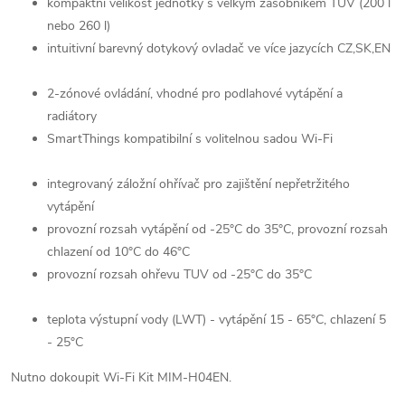
kompaktní velikost jednotky s velkým zásobníkem TUV (200 l
nebo 260 l)
intuitivní barevný dotykový ovladač ve více jazycích CZ,SK,EN
2-zónové ovládání, vhodné pro podlahové vytápění a
radiátory
SmartThings kompatibilní s volitelnou sadou Wi-Fi
integrovaný záložní ohřívač pro zajištění nepřetržitého
vytápění
provozní rozsah vytápění od -25°C do 35°C, provozní rozsah
chlazení od 10°C do 46°C
provozní rozsah ohřevu TUV od -25°C do 35°C
teplota výstupní vody (LWT) - vytápění 15 - 65°C, chlazení 5
- 25°C
Nutno dokoupit Wi-Fi Kit MIM-H04EN.