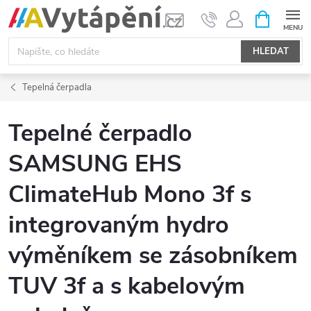
Přejít
NÁKUPNÍ
KOŠÍK
na
obsah
HLEDAT
Tepelná čerpadla
Tepelné čerpadlo
SAMSUNG EHS
ClimateHub Mono 3f s
integrovaným hydro
výměníkem se zásobníkem
TUV 3f a s kabelovým