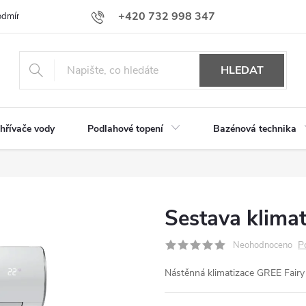
+420 732 998 347
dmínky ochrany osobních údajů
obchod@aaavytapeni.cz
HLEDAT
hřívače vody
Podlahové topení
Bazénová technika
Sestava klimat
P
Neohodnoceno
Nástěnná klimatizace GREE Fairy 