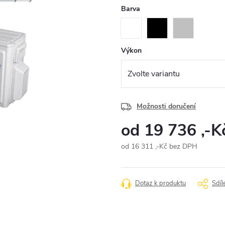
Barva
Výkon
Možnosti doručení
od
19 736 ,-K
od
16 311 ,-Kč
bez DPH
Měrná
cena:
Dotaz k produktu
Sdíl