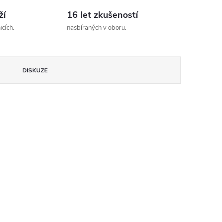
ží
16 let zkušeností
cích.
nasbíraných v oboru.
DISKUZE