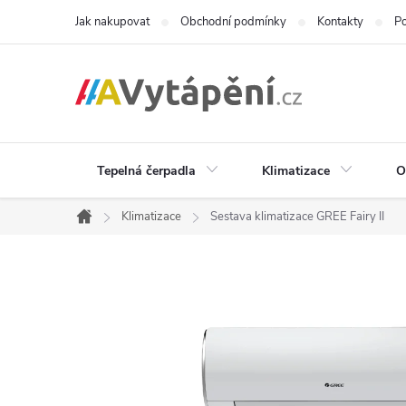
Přejít
Jak nakupovat
Obchodní podmínky
Kontakty
Po
na
obsah
Tepelná čerpadla
Klimatizace
O
Klimatizace
Sestava klimatizace GREE Fairy II
Domů