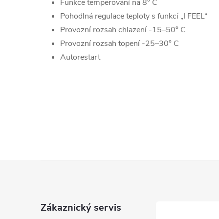
Funkce temperování na 8° C
Pohodlná regulace teploty s funkcí „I FEEL“
Provozní rozsah chlazení -15–50° C
Provozní rozsah topení -25–30° C
Autorestart
Z
á
Zákaznický servis