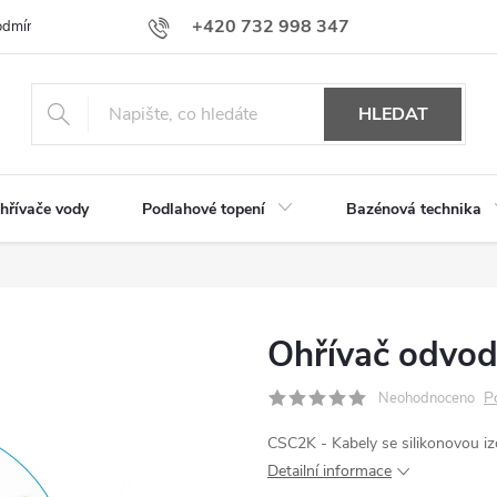
+420 732 998 347
dmínky ochrany osobních údajů
obchod@aaavytapeni.cz
HLEDAT
hřívače vody
Podlahové topení
Bazénová technika
Ohřívač odvod
P
Neohodnoceno
CSC2K - Kabely se silikonovou i
Detailní informace