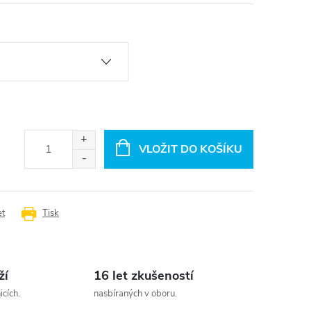
VLOŽIT DO KOŠÍKU
et
Tisk
ží
16 let zkušeností
cích.
nasbíraných v oboru.