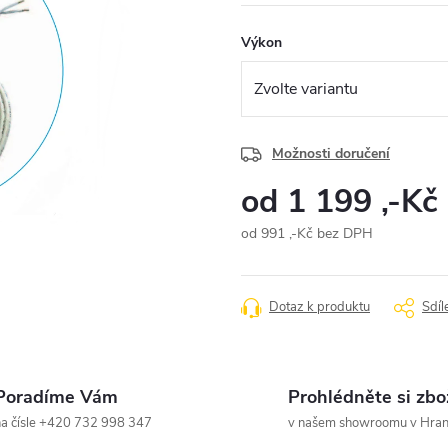
Výkon
Možnosti doručení
od
1 199 ,-Kč
od
991 ,-Kč
bez DPH
Měrná
cena:
Dotaz k produktu
Sdíl
Poradíme Vám
Prohlédněte si zbo
a čísle +420 732 998 347
v našem showroomu v Hrani