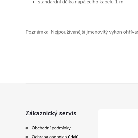
standardní délka napájecího kabelu 1 m
Poznámka: Nejpoužívanější jmenovitý výkon ohřív
Z
á
Zákaznický servis
p
Obchodní podmínky
a
Ochrana osobních údajů