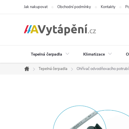
Přejít
Jak nakupovat
Obchodní podmínky
Kontakty
Po
na
obsah
Tepelná čerpadla
Klimatizace
O
Tepelná čerpadla
Ohřívač odvodňovacího potrubí
Domů