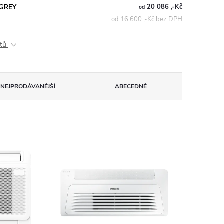
20 086 ,-Kč
A GREY
od
od 16 600 ,-Kč bez DPH
ktů
NEJPRODÁVANĚJŠÍ
ABECEDNĚ