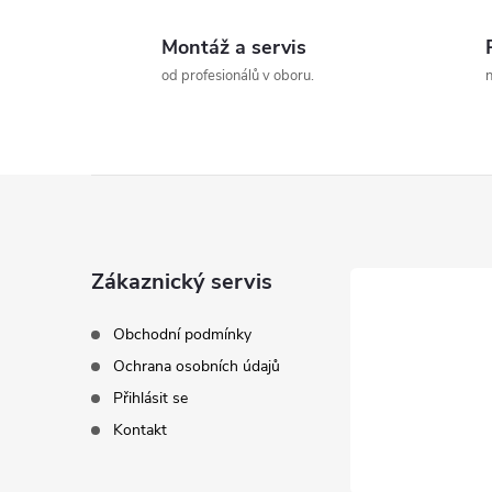
Montáž a servis
od profesionálů v oboru.
n
í
Z
á
r
Zákaznický servis
p
Obchodní podmínky
a
Ochrana osobních údajů
Přihlásit se
t
Kontakt
í