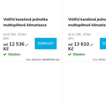
Vnitřní kazetová jednotka
Vnitřní kanálová jedn
multisplitové klimatizace
multisplitové klimati
MIDEA
MIDEA
od 10 360 ,-Kč bez
od 11 248 ,-Kč bez
DPH
DPH
12 536 ,-
13 610 ,-
ZOBRAZIT
Z
od
od
Kč
Kč
Skladem
Skladem
Kód:
MCA3U-09HRFNX-GA-
Kód:
MTIU