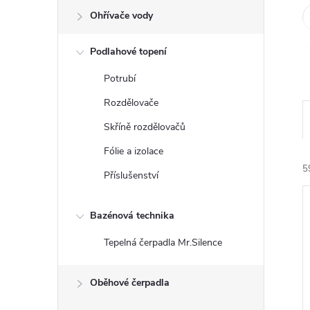
e
Ohřívače vody
l
Podlahové topení
Potrubí
Rozdělovače
Skříně rozdělovačů
Fólie a izolace
5
Příslušenství
Bazénová technika
Tepelná čerpadla Mr.Silence
í
Oběhové čerpadla
i