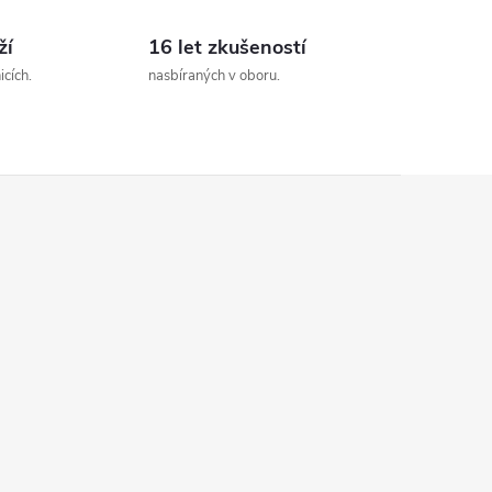
n
k
ží
16 let zkušeností
o
cích.
nasbíraných v oboru.
v
á
n
í