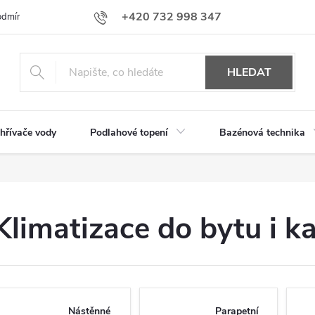
+420 732 998 347
dmínky ochrany osobních údajů
obchod@aaavytapeni.cz
HLEDAT
hřívače vody
Podlahové topení
Bazénová technika
Klimatizace do bytu i k
Nástěnné
Parapetní