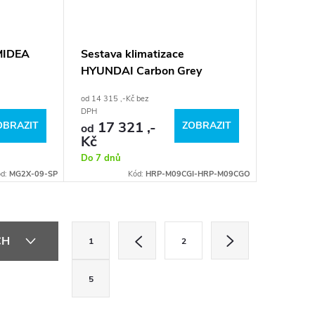
 MIDEA
Sestava klimatizace
HYUNDAI Carbon Grey
od 14 315 ,-Kč bez
DPH
17 321 ,-
OBRAZIT
ZOBRAZIT
od
Kč
Do 7 dnů
ód:
MG2X-09-SP
Kód:
HRP-M09CGI-HRP-M09CGO
S
CH
1
2
t
r
5
á