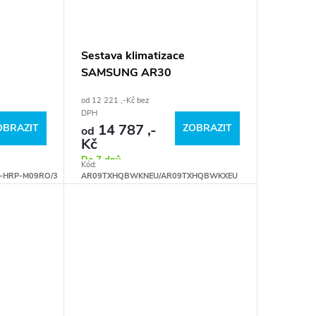
Sestava klimatizace
SAMSUNG AR30
od 12 221 ,-Kč bez
DPH
14 787 ,-
OBRAZIT
ZOBRAZIT
od
Kč
Do 7 dnů
Kód:
3-HRP-M09RO/3
AR09TXHQBWKNEU/AR09TXHQBWKXEU