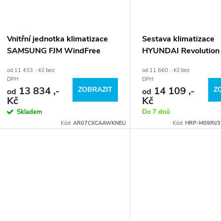
Vnitřní jednotka klimatizace
Sestava klimatizace
SAMSUNG FJM WindFree
HYUNDAI Revolution
Elite
od 11 433 ,-Kč bez
od 11 660 ,-Kč bez
DPH
DPH
13 834 ,-
14 109 ,-
ZOBRAZIT
Z
od
od
Kč
Kč
Skladem
Do 7 dnů
Kód:
AR07CXCAAWKNEU
Kód:
HRP-M09RI/