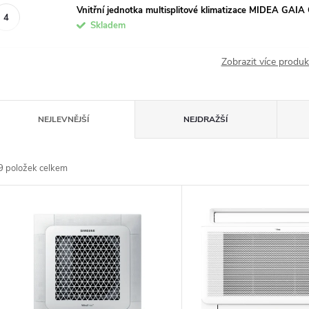
Vnitřní jednotka multisplitové klimatizace MIDEA GAI
Skladem
Zobrazit více produ
Ř
NEJLEVNĚJŠÍ
NEJDRAŽŠÍ
a
9
položek celkem
z
V
e
ý
n
p