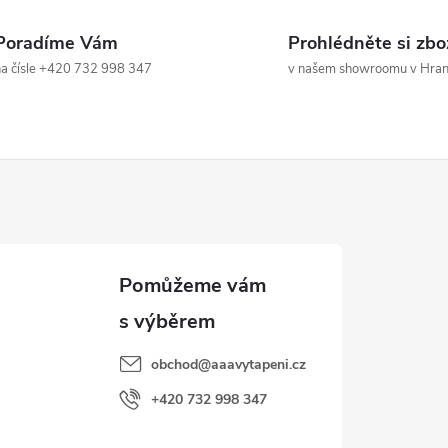
á
d
Poradíme Vám
Prohlédněte si zbo
a čísle +420 732 998 347
v našem showroomu v Hrani
a
c
p
v
k
y
obchod
@
aaavytapeni.cz
v
+420 732 998 347
ý