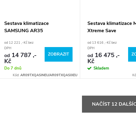
Sestava klimatizace
Sestava klimatizace
SAMSUNG AR35
Xtreme Save
od 12 221 ,-Kč bez
od 13 616 ,-Kč bez
DPH
DPH
14 787 ,-
16 475 ,-
ZOBRAZIT
Z
od
od
Kč
Kč
Do 7 dnů
Skladem
Kód:
AR09TXQASINEU/AR09TXQASIXEU
K
O
NAČÍST 12 DALŠÍ
v