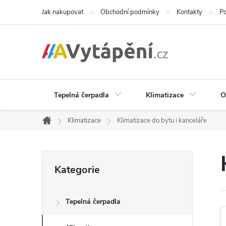
Přejít
Jak nakupovat
Obchodní podmínky
Kontakty
Po
na
obsah
Tepelná čerpadla
Klimatizace
O
Klimatizace
Klimatizace do bytu i kanceláře
Domů
P
Přeskočit
Kategorie
kategorie
o
Tepelná čerpadla
s