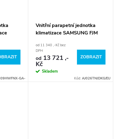
otka
Vnitřní parapetní jednotka
zace
klimatizace SAMSUNG FJM
Console
od 11 340 ,-Kč bez
DPH
13 721 ,-
OBRAZIT
ZOBRAZIT
od
Kč
Skladem
-09HWFNX-GA-
Kód:
AJ026TNJDKG/EU