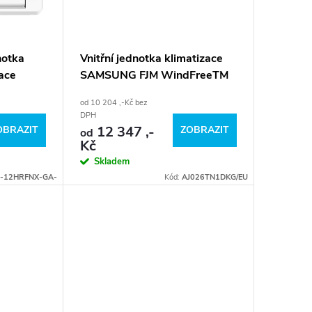
notka
Vnitřní jednotka klimatizace
zace
SAMSUNG FJM WindFreeTM
1-Way Cassette
od 10 204 ,-Kč bez
DPH
12 347 ,-
OBRAZIT
ZOBRAZIT
od
Kč
Skladem
-12HRFNX-GA-
Kód:
AJ026TN1DKG/EU