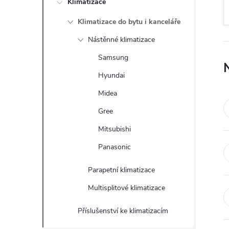
Klimatizace
t
Klimatizace do bytu i kanceláře
r
Nástěnné klimatizace
a
Samsung
Hyundai
n
Midea
n
Gree
Mitsubishi
í
Panasonic
p
Parapetní klimatizace
a
Multisplitové klimatizace
n
Příslušenství ke klimatizacím