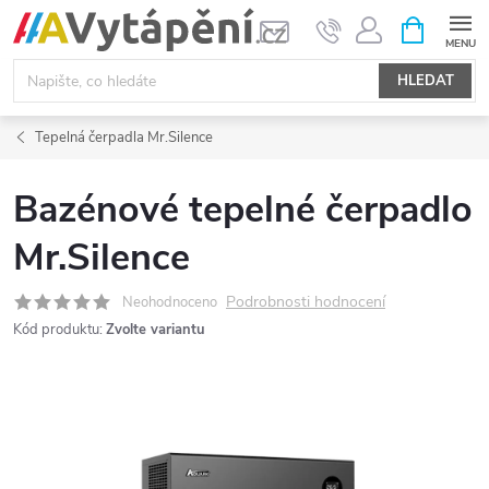
Přejít
NÁKUPNÍ
KOŠÍK
na
obsah
HLEDAT
Tepelná čerpadla Mr.Silence
Bazénové tepelné čerpadlo
Mr.Silence
Podrobnosti hodnocení
Neohodnoceno
Kód produktu:
Zvolte variantu