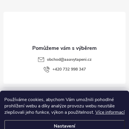
Z
á
p
a
t
obchod
@
aaavytapeni.cz
í
+420 732 998 347
Zákaznický servis
Používáme cookies, abychom Vám umožnili pohodlné
prohlížení webu a díky analýze provozu webu neustále
zlepšovali jeho funkce, výkon a použitelnost.
Více informací
Nastavení