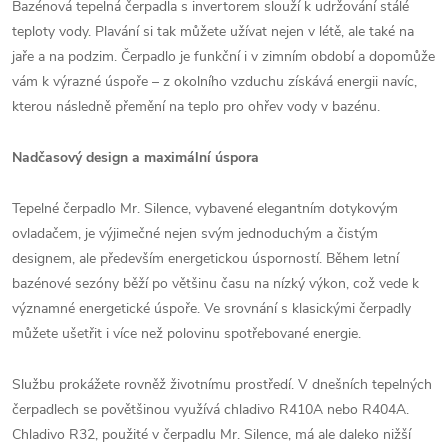
Bazénová tepelná čerpadla s invertorem slouží k udržování stálé
teploty vody. Plavání si tak můžete užívat nejen v létě, ale také na
jaře a na podzim. Čerpadlo je funkční i v zimním období a dopomůže
vám k výrazné úspoře – z okolního vzduchu získává energii navíc,
kterou následně přemění na teplo pro ohřev vody v bazénu.
Nadčasový design a maximální úspora
Tepelné čerpadlo Mr. Silence, vybavené elegantním dotykovým
ovladačem, je výjimečné nejen svým jednoduchým a čistým
designem, ale především energetickou úsporností. Během letní
bazénové sezóny běží po většinu času na nízký výkon, což vede k
významné energetické úspoře. Ve srovnání s klasickými čerpadly
můžete ušetřit i více než polovinu spotřebované energie.
Službu prokážete rovněž životnímu prostředí. V dnešních tepelných
čerpadlech se povětšinou využívá chladivo R410A nebo R404A.
Chladivo R32, použité v čerpadlu Mr. Silence, má ale daleko nižší